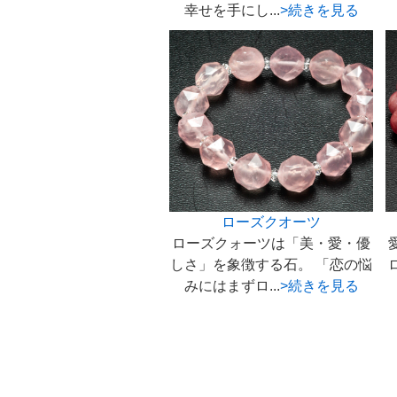
幸せを手にし...
>続きを見る
ローズクオーツ
ローズクォーツは「美・愛・優
しさ」を象徴する石。 「恋の悩
みにはまずロ...
>続きを見る