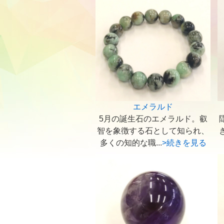
エメラルド
5月の誕生石のエメラルド。叡
智を象徴する石として知られ、
多くの知的な職...
>続きを見る