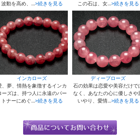
波動を高め、...
>続きを見る
この石は、女...
>続きを見る
インカローズ
ディープローズ
愛、夢、情熱を象徴するインカ
石の効果は恋愛や美容だけで
ローズは、持つ人に永遠のパー
なく、あなたの心に優しさや
トナーにめぐ...
>続きを見る
いやり、愛情...
>続きを見る