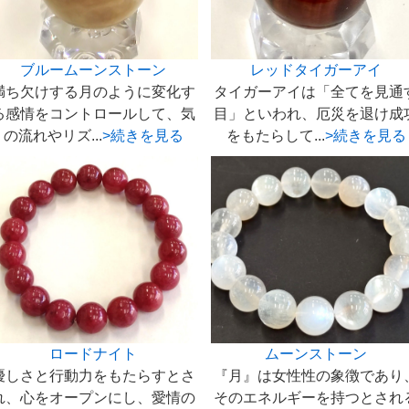
ブルームーンストーン
レッドタイガーアイ
満ち欠けする月のように変化す
タイガーアイは「全てを見通
る感情をコントロールして、気
目」といわれ、厄災を退け成
の流れやリズ...
>続きを見る
をもたらして...
>続きを見る
ロードナイト
ムーンストーン
優しさと行動力をもたらすとさ
『月』は女性性の象徴であり
れ、心をオープンにし、愛情の
そのエネルギーを持つとされ