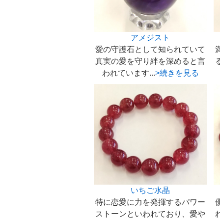
アメジスト
愛の守護石として知られていて
真実の愛を守り絆を深めると言
われています...
>続きを見る
いちご水晶
特に恋愛に力を発揮するパワー
ストーンといわれており、愛や