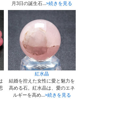
月3日の誕生石...
>続きを見る
紅水晶
は
結婚を控えた女性に愛と魅力を
思
高める石。紅水晶は、愛のエネ
ルギーを高め...
>続きを見る