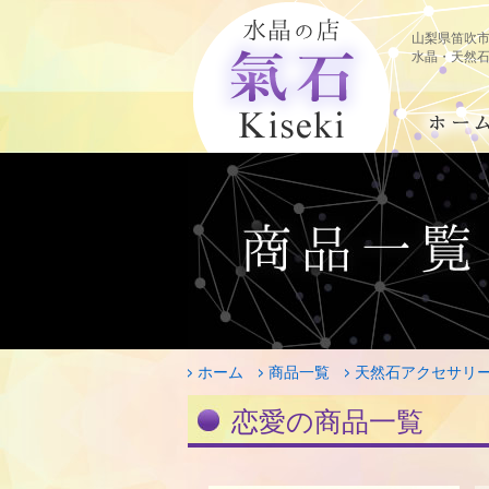
山梨県笛吹
水晶・天然石
ホーム
商品一覧
天然石アクセサリ
恋愛の商品一覧