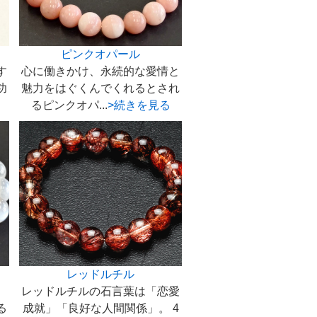
ピンクオパール
す
心に働きかけ、永続的な愛情と
功
魅力をはぐくんでくれるとされ
るピンクオパ...
>続きを見る
レッドルチル
、
レッドルチルの石言葉は「恋愛
る
成就」「良好な人間関係」。 4