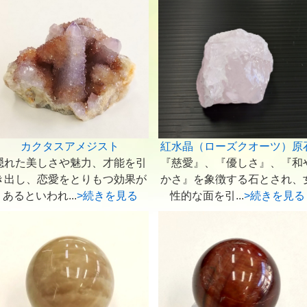
カクタスアメジスト
紅水晶（ローズクオーツ）原
隠れた美しさや魅力、才能を引
『慈愛』、『優しさ』、『和
き出し、恋愛をとりもつ効果が
かさ』を象徴する石とされ、
あるといわれ...
>続きを見る
性的な面を引...
>続きを見る