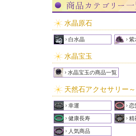
水晶原石
白水晶
紫
水晶宝玉
水晶宝玉の商品一覧
天然石アクセサリー～
幸運
恋
健康長寿
精
人気商品