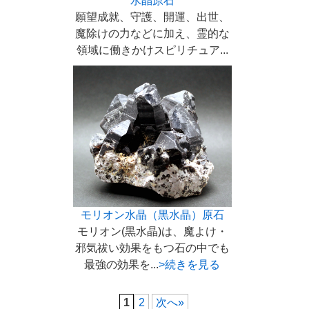
水晶原石
願望成就、守護、開運、出世、
魔除けの力などに加え、霊的な
領域に働きかけスピリチュア...
モリオン水晶（黒水晶）原石
モリオン(黒水晶)は、魔よけ・
邪気祓い効果をもつ石の中でも
最強の効果を...
>続きを見る
1
2
次へ»