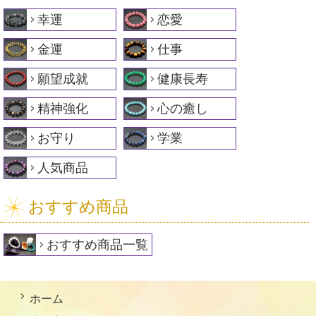
幸運
恋愛
金運
仕事
願望成就
健康長寿
精神強化
心の癒し
お守り
学業
人気商品
おすすめ商品
おすすめ商品一覧
ホーム